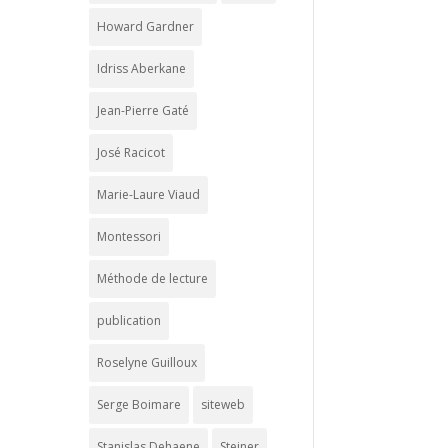
Howard Gardner
Idriss Aberkane
Jean-Pierre Gaté
José Racicot
Marie-Laure Viaud
Montessori
Méthode de lecture
publication
Roselyne Guilloux
Serge Boimare
siteweb
Stanislas Dehaene
Steiner