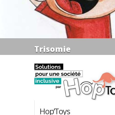
Trisomie
Hop’Toys