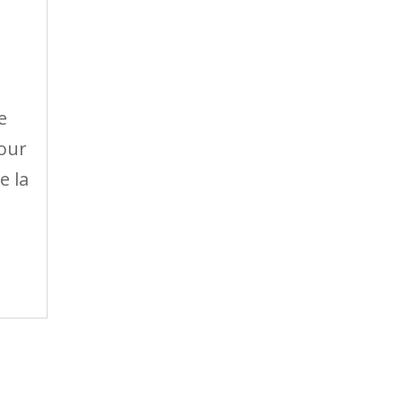
e
pour
e la