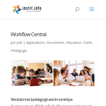
Workflow Central
par
Joël
|
Applications
,
Documents
,
Education
,
Outils
,
Pédagogie
Révolutionnez la pédagogie avec le numérique