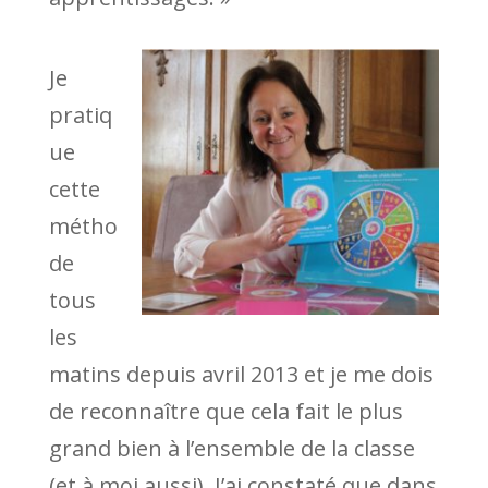
Je
pratiq
ue
cette
métho
de
tous
les
matins depuis avril 2013 et je me dois
de reconnaître que cela fait le plus
grand bien à l’ensemble de la classe
(et à moi aussi). J’ai constaté que dans